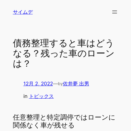
内
サイムデ
容
を
ス
キ
債務整理すると車はどう
ッ
なる？残った車のローン
プ
は？
12月 2, 2022
—
佐井夢 出男
by
in
トピックス
任意整理と特定調停ではローンに
関係なく車が残せる