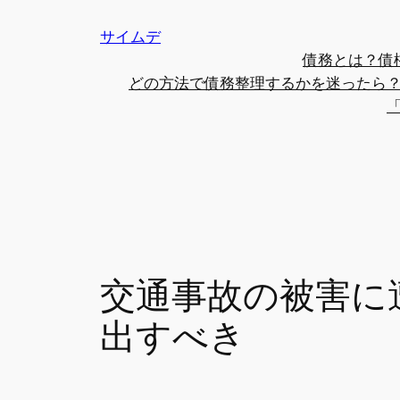
内
サイムデ
容
債務とは？債
を
どの方法で債務整理するかを迷ったら
ス
キ
ッ
プ
交通事故の被害に
出すべき