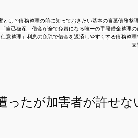
権とは？債務整理の前に知っておきたい基本の言葉
債務整
？
「自己破産」借金が全て免責になる唯一の手段
借金整理の
「任意整理」利息の免除で借金を返済しやすくする
債務整理
支
遭ったが加害者が許せな