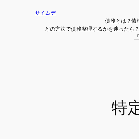
内
サイムデ
容
債務とは？債
を
どの方法で債務整理するかを迷ったら
ス
キ
ッ
プ
特