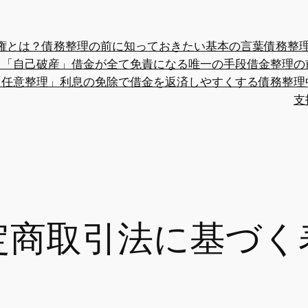
権とは？債務整理の前に知っておきたい基本の言葉
債務整
？
「自己破産」借金が全て免責になる唯一の手段
借金整理の
「任意整理」利息の免除で借金を返済しやすくする
債務整理
支
定商取引法に基づく