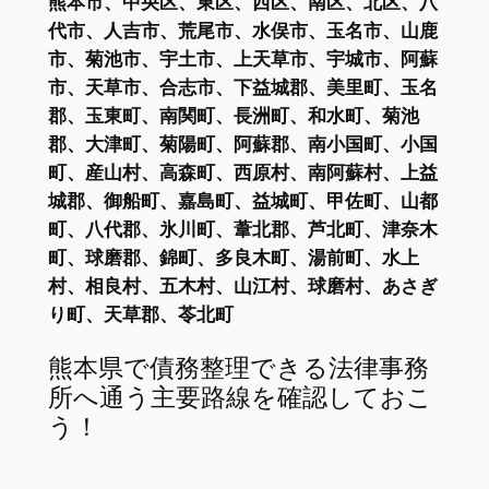
熊本市、中央区、東区、西区、南区、北区、八
代市、人吉市、荒尾市、水俣市、玉名市、山鹿
市、菊池市、宇土市、上天草市、宇城市、阿蘇
市、天草市、合志市、下益城郡、美里町、玉名
郡、玉東町、南関町、長洲町、和水町、菊池
郡、大津町、菊陽町、阿蘇郡、南小国町、小国
町、産山村、高森町、西原村、南阿蘇村、上益
城郡、御船町、嘉島町、益城町、甲佐町、山都
町、八代郡、氷川町、葦北郡、芦北町、津奈木
町、球磨郡、錦町、多良木町、湯前町、水上
村、相良村、五木村、山江村、球磨村、あさぎ
り町、天草郡、苓北町
熊本県で債務整理できる法律事務
所へ通う主要路線を確認しておこ
う！