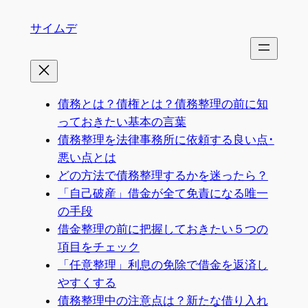
内
サイムデ
容
を
ス
キ
ッ
債務とは？債権とは？債務整理の前に知
プ
っておきたい基本の言葉
債務整理を法律事務所に依頼する良い点･
悪い点とは
どの方法で債務整理するかを迷ったら？
「自己破産」借金が全て免責になる唯一
の手段
借金整理の前に把握しておきたい５つの
項目をチェック
「任意整理」利息の免除で借金を返済し
やすくする
債務整理中の注意点は？新たな借り入れ