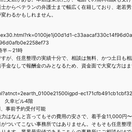
護士からベテランの弁護士まで幅広く在籍しており、老若男
が変わるかもしれません。
/index30.html?rk=0100je1j00d1d1-c33aacaf330c14f96d
f96d0afb0e2258ef73
時半～21時
ですが、任意整理の実績十分で、相談は無料、かつ土日も相
着手金なしで報酬金のみとなるため、資金面で大変な方はま
tml?atnct=2earth_0100e21500igpd-ec171cfb491cb1cbf
7 久幸ビル4階
夜間、事前予約受付可能
力はなんと言ってもその費用の安さで、着手金11,000円
果がついてこない事務所ではありません。そもそも任意整理
あります。業界最安値であるこちらの事務所にご相談だけで