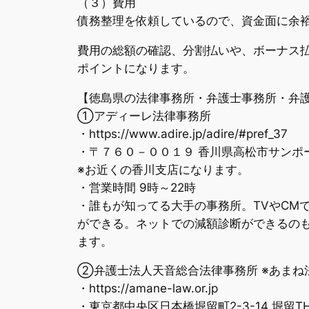
（３）費用
債務整理を依頼しているので、資金面に余
費用の総額の確認、分割払いや、ボーナス
ポイントになります。
【徳島県の法律事務所・弁護士事務所・弁
①アディーレ法律事務所
・https://www.adire.jp/adire/#pref_37
・〒７６０－００１９ 香川県高松市サンポ
※お近くの香川支店になります。
・営業時間 9時～22時
・誰もが知ってる大手の事務所。TVやCM
ができる。ネットでの減額診断ができるの
ます。
②弁護士法人天音総合法律事務所 ※あまね
・https://amane-law.or.jp
・東京都中央区日本橋堀留町2-3-14 堀留TH