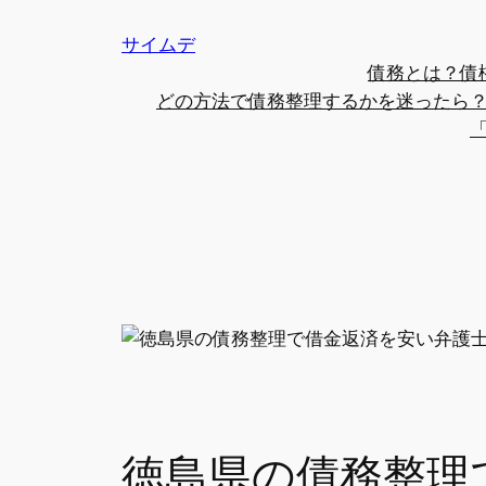
内
サイムデ
容
債務とは？債
を
どの方法で債務整理するかを迷ったら
ス
キ
ッ
プ
徳島県の債務整理