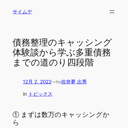
内
サイムデ
容
を
ス
キ
債務整理のキャッシング
ッ
体験談から学ぶ多重債務
プ
までの道のり四段階
12月 2, 2022
—
佐井夢 出男
by
in
トピックス
① まずは数万のキャッシングか
ら