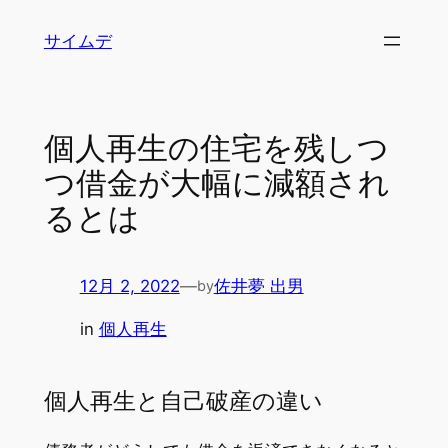
内
サイムデ
容
を
ス
キ
個人再生の住宅を残しつ
ッ
つ借金が大幅に減額され
プ
るとは
12月 2, 2022
—
佐井夢 出男
by
in
個人再生
個人再生と自己破産の違い