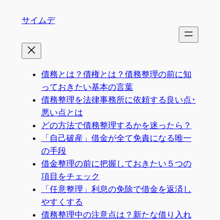
内
サイムデ
容
を
ス
キ
ッ
債務とは？債権とは？債務整理の前に知
プ
っておきたい基本の言葉
債務整理を法律事務所に依頼する良い点･
悪い点とは
どの方法で債務整理するかを迷ったら？
「自己破産」借金が全て免責になる唯一
の手段
借金整理の前に把握しておきたい５つの
項目をチェック
「任意整理」利息の免除で借金を返済し
やすくする
債務整理中の注意点は？新たな借り入れ