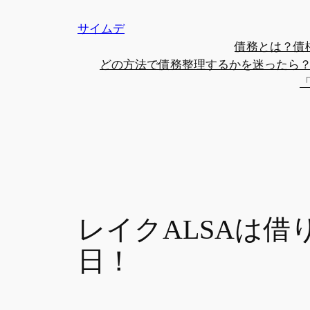
内
サイムデ
容
債務とは？債
を
どの方法で債務整理するかを迷ったら
ス
キ
ッ
プ
レイクALSAは借
日！