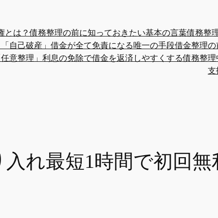
権とは？債務整理の前に知っておきたい基本の言葉
債務整
？
「自己破産」借金が全て免責になる唯一の手段
借金整理の
「任意整理」利息の免除で借金を返済しやすくする
債務整理
支
り入れ最短1時間で初回無