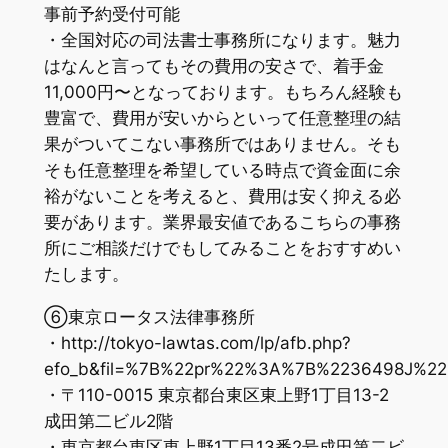
事前予約受付可能
・全国対応の司法書士事務所になります。魅力
はなんと言ってもその費用の安さで、着手金
11,000円〜となっております。もちろん経験も
豊富で、費用が安いからといって任意整理の結
果がついてこない事務所ではありません。そも
そも任意整理を希望している時点で資金面に余
裕がないことを考えると、費用は安く抑える必
要があります。業界最安値であるこちらの事務
所にご相談だけでもしてみることをおすすめい
たします。
⑥東京ロータス法律事務所
・http://tokyo-lawtas.com/lp/afb.php?
efo_b&fil=%7B%22pr%22%3A%7B%2236498J%
・〒110-0015 東京都台東区東上野1丁目13-2
成田第二ビル2階
・東京都台東区東上野1丁目13番2号成田第二ビ