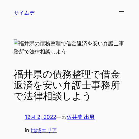
内
サイムデ
容
を
ス
キ
ッ
プ
福井県の債務整理で借金
返済を安い弁護士事務所
で法律相談しよう
12月 2, 2022
—
佐井夢 出男
by
in
地域エリア