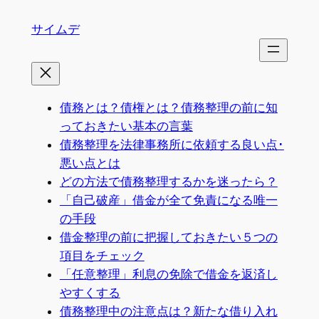
内
サイムデ
容
を
ス
キ
ッ
債務とは？債権とは？債務整理の前に知
プ
っておきたい基本の言葉
債務整理を法律事務所に依頼する良い点･
悪い点とは
どの方法で債務整理するかを迷ったら？
「自己破産」借金が全て免責になる唯一
の手段
借金整理の前に把握しておきたい５つの
項目をチェック
「任意整理」利息の免除で借金を返済し
やすくする
債務整理中の注意点は？新たな借り入れ