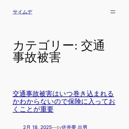
内
サイムデ
容
を
ス
キ
カテゴリー:
交通
ッ
プ
事故被害
交通事故被害はいつ巻き込まれる
かわからないので保険に入ってお
くことが重要
2月 18, 2025
—
佐井夢 出男
by